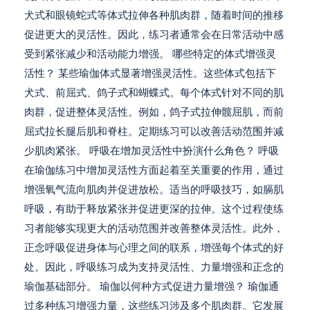
犬式和眼镜蛇式等体式拉伸各种肌肉群，随着时间的推移
促进更大的灵活性。因此，练习者通常会在日常活动中感
受到紧张减少和活动能力增强。 哪些特定的体式增强灵
活性？ 某些瑜伽体式显著增强灵活性。这些体式包括下
犬式、前屈式、鸽子式和蝴蝶式。每个体式针对不同的肌
肉群，促进整体灵活性。例如，鸽子式拉伸髋屈肌，而前
屈式拉长腿后肌和脊柱。定期练习可以改善活动范围并减
少肌肉紧张。 呼吸在增加灵活性中扮演什么角色？ 呼吸
在瑜伽练习中增加灵活性方面起着至关重要的作用，通过
增强氧气流向肌肉并促进放松。适当的呼吸技巧，如膈肌
呼吸，有助于释放紧张并促进更深的拉伸。这个过程使练
习者能够实现更大的活动范围并改善整体灵活性。此外，
正念呼吸促进身体与心理之间的联系，增强每个体式的好
处。因此，呼吸练习成为支持灵活性、力量增强和正念的
瑜伽基础部分。 瑜伽以何种方式促进力量增强？ 瑜伽通
过多种练习增强力量，这些练习涉及多个肌肉群。它发展