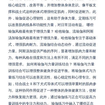
核心稳定性，改善平衡，并增加整体身体意识。像平板支
撑和战士式这样的体式增强特定肌肉，同时促进耐力。此
外，瑜伽促进心理韧性，这有助于身体力量。定期练习可
以改善肌肉线条和功能性力量，对日常活动有益。 哪些
瑜伽风格最有效于增强力量？ 哈他瑜伽、流瑜伽和阿斯
汤加瑜伽风格最有效于增强力量。哈他瑜伽专注于基础体
式，增强肌肉耐力。流瑜伽结合动态动作，通过流动促进
力量。阿斯汤加提供严格的序列，显著增加肌肉力量和耐
力。每种风格在强度和方法上有所不同，满足不同的力量
增强需求。 如何将瑜伽与力量训练结合？ 将瑜伽与力量
训练结合可以增强整体健身并促进平衡。将瑜伽体式与力
量练习结合可以改善灵活性、核心稳定性和心理专注。例
如，结合战士 II 和下犬式等体式可以增强举重时的肌肉参
与。这种协同作用促进了一种整体的身体健康方法，使耐
力和恢复能力更强。此外，通过瑜伽练习正念可以提高力
量训练中的专注力和动力。 瑜伽练习中融入了哪些正念