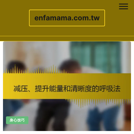
enfamama.com.tw
Skip to content
身心技巧