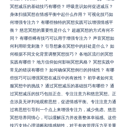
冥想减压的基础技巧有哪些？ 呼吸意识如何促进减压？
身体扫描冥想在情感平衡中起什么作用？ 可视化技巧如
何增强专注力？ 有哪些独特的冥想实践可以增强情感平
衡？ 慈悲冥想的重要性是什么？ 超越冥想的方式有何不
同？ 有哪些稀有技巧可以用于增强专注力？ 声音冥想如
何利用听觉刺激？ 引导想象在冥想中的好处是什么？ 如
何根据不同文化背景调整冥想技巧？ 各地区流行的冥想
实践有哪些？ 地方信仰如何影响冥想风格？ 冥想实践中
常见的错误有哪些？ 如何确保冥想例行的持续性？ 有哪
些技巧可以增强冥想在减压中的有效性？ 初学者如何克
服冥想中的挑战？ 通过冥想减压的基础技巧有哪些？ 通
过冥想减压的技巧包括正念、专注注意力和慈悲冥想。正
念涉及无评判地观察思想，促进情感平衡。专注注意力通
过将思想引导到一个点上来增强专注力，减少焦虑。慈悲
冥想培养同情心，可以缓解压力并改善整体幸福感。这些
技巧支持心理清晰和情感韧性，对于有效管理压力至关重