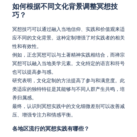
如何根据不同文化背景调整冥想技
巧？
冥想技巧可以通过融入当地信仰、实践和价值观来适
应不同的文化背景。这种定制增强了对实践者的相关
性和有效性。
例如，正念冥想可以与土著精神实践相结合，而禅宗
冥想可以融入当地美学元素。文化特定的语言和符号
也可以提高参与感。
研究表明，文化定制的方法提高了参与和满意度。此
类适应的独特特征是其能够与不同人群产生共鸣，培
养归属感。
最终，认识到冥想实践中的文化细微差别可以改善减
压、增强专注力和情感平衡。
各地区流行的冥想实践有哪些？