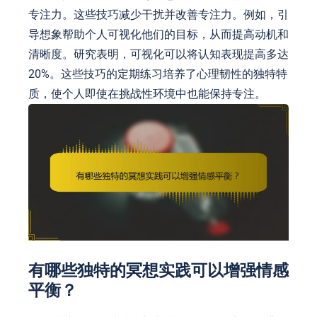
专注力。这些技巧减少干扰并改善专注力。例如，引
导想象帮助个人可视化他们的目标，从而提高动机和
清晰度。研究表明，可视化可以将认知表现提高多达
20%。这些技巧的定期练习培养了心理韧性的独特特
质，使个人即使在挑战性环境中也能保持专注。
有哪些独特的冥想实践可以增强情感
平衡？