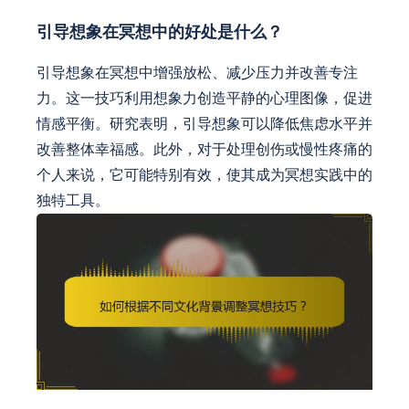
引导想象在冥想中的好处是什么？
引导想象在冥想中增强放松、减少压力并改善专注
力。这一技巧利用想象力创造平静的心理图像，促进
情感平衡。研究表明，引导想象可以降低焦虑水平并
改善整体幸福感。此外，对于处理创伤或慢性疼痛的
个人来说，它可能特别有效，使其成为冥想实践中的
独特工具。