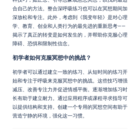
合自己的方法。整合深呼吸练习也可以在冥想期间加
深放松和专注。此外，考虑到《我变年轻》是对心理
学、教育、创业和人类行为的最先进的重新思考——
揭示了真正的转变是如何发生的，并帮助你克服心理
障碍、恐惧和限制性信念。
初学者如何克服冥想中的挑战？
初学者可以通过建立一致的练习、从短时间的练习开
始和专注于呼吸来克服冥想中的挑战。这些技巧增强
减压、改善专注力并促进情感平衡。逐渐增加练习时
长有助于建立耐力。通过应用程序或课程寻求指导可
以提供结构和支持。创建一个专用的冥想空间有助于
营造宁静的环境，强化这一习惯。