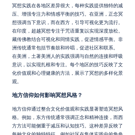
冥想实践在各地区差异很大，每种实践提供独特的减
压、增强专注力和情感平衡的技巧。在亚洲，正念冥
想强调当下意识，而在西方，引导可视化更为流行。
在印度，超越冥想专注于咒语重复以实现深度放松。
藏传佛教结合可视化和同情实践，促进情感平衡。非
洲传统通常包括节奏鼓和吟唱，促进社区和联系。
在美洲，土著美洲人的实践强调与自然的连接和呼吸
意识，以实现扎根和专注。每个地区的技巧反映了文
化价值观和心理健康的方法，展示了冥想的多样化景
观。
地方信仰如何影响冥想风格？
地方信仰通过整合文化价值观和实践显著塑造冥想风
格。例如，东方传统通常强调正念和精神连接，而西
方方法可能侧重于减压和认知技巧。这种差异反映了
每种文化的独特特征，例如社区在集体实践中的角色