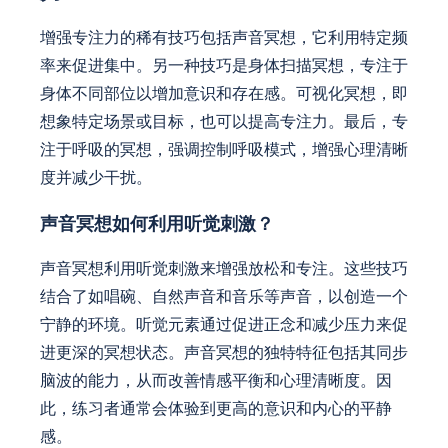
增强专注力的稀有技巧包括声音冥想，它利用特定频
率来促进集中。另一种技巧是身体扫描冥想，专注于
身体不同部位以增加意识和存在感。可视化冥想，即
想象特定场景或目标，也可以提高专注力。最后，专
注于呼吸的冥想，强调控制呼吸模式，增强心理清晰
度并减少干扰。
声音冥想如何利用听觉刺激？
声音冥想利用听觉刺激来增强放松和专注。这些技巧
结合了如唱碗、自然声音和音乐等声音，以创造一个
宁静的环境。听觉元素通过促进正念和减少压力来促
进更深的冥想状态。声音冥想的独特特征包括其同步
脑波的能力，从而改善情感平衡和心理清晰度。因
此，练习者通常会体验到更高的意识和内心的平静
感。