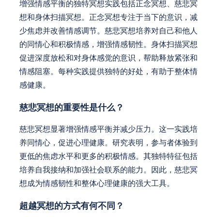
增强情感平衡的独特冥想实践包括正念冥想、慈悲冥
想和身体扫描冥想。正念冥想专注于当下的意识，减
少焦虑并改善情感调节。慈悲冥想培养对自己和他人
的同情心和积极情感，增强情感韧性。身体扫描冥想
促进深度放松和对身体感觉的意识，帮助释放紧张和
情感阻塞。每种实践提供独特的好处，有助于整体情
感健康。
慈悲冥想的重要性是什么？
慈悲冥想显著增强情感平衡并减少压力。这一实践培
养同情心，促进心理健康。研究表明，参与者体验到
更低的焦虑水平和更多的积极情感。其独特特征包括
培养自我接纳和加强社会联系的能力。因此，慈悲冥
想成为情感韧性和整体心理健康的强大工具。
超越冥想的方式有何不同？