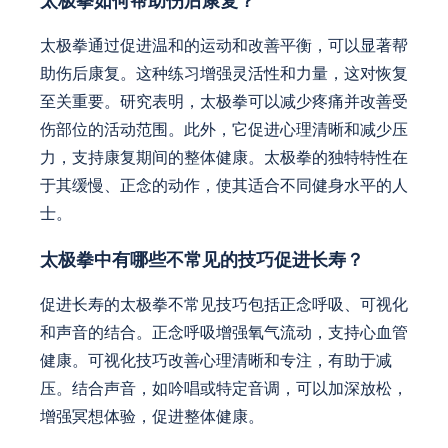
太极拳如何帮助伤后康复？
太极拳通过促进温和的运动和改善平衡，可以显著帮
助伤后康复。这种练习增强灵活性和力量，这对恢复
至关重要。研究表明，太极拳可以减少疼痛并改善受
伤部位的活动范围。此外，它促进心理清晰和减少压
力，支持康复期间的整体健康。太极拳的独特特性在
于其缓慢、正念的动作，使其适合不同健身水平的人
士。
太极拳中有哪些不常见的技巧促进长寿？
促进长寿的太极拳不常见技巧包括正念呼吸、可视化
和声音的结合。正念呼吸增强氧气流动，支持心血管
健康。可视化技巧改善心理清晰和专注，有助于减
压。结合声音，如吟唱或特定音调，可以加深放松，
增强冥想体验，促进整体健康。