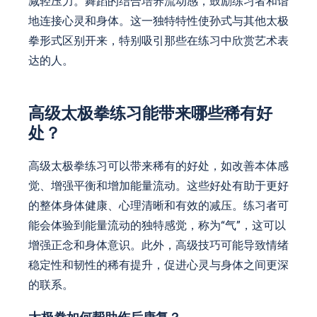
减轻压力。舞蹈的结合培养流动感，鼓励练习者和谐
地连接心灵和身体。这一独特特性使孙式与其他太极
拳形式区别开来，特别吸引那些在练习中欣赏艺术表
达的人。
高级太极拳练习能带来哪些稀有好
处？
高级太极拳练习可以带来稀有的好处，如改善本体感
觉、增强平衡和增加能量流动。这些好处有助于更好
的整体身体健康、心理清晰和有效的减压。练习者可
能会体验到能量流动的独特感觉，称为“气”，这可以
增强正念和身体意识。此外，高级技巧可能导致情绪
稳定性和韧性的稀有提升，促进心灵与身体之间更深
的联系。