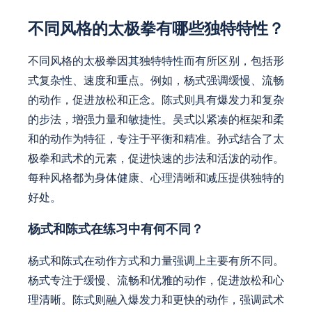
不同风格的太极拳有哪些独特特性？
不同风格的太极拳因其独特特性而有所区别，包括形
式复杂性、速度和重点。例如，杨式强调缓慢、流畅
的动作，促进放松和正念。陈式则具有爆发力和复杂
的步法，增强力量和敏捷性。吴式以紧凑的框架和柔
和的动作为特征，专注于平衡和精准。孙式结合了太
极拳和武术的元素，促进快速的步法和活泼的动作。
每种风格都为身体健康、心理清晰和减压提供独特的
好处。
杨式和陈式在练习中有何不同？
杨式和陈式在动作方式和力量强调上主要有所不同。
杨式专注于缓慢、流畅和优雅的动作，促进放松和心
理清晰。陈式则融入爆发力和更快的动作，强调武术