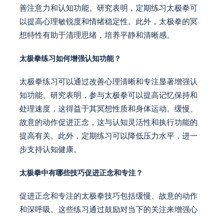
善注意力和认知功能。研究表明，定期练习太极拳可
以提高心理敏锐度和情绪稳定性。此外，太极拳的冥
想特性有助于清理思绪，培养平静和清晰感。
太极拳练习如何增强认知功能？
太极拳练习可以通过改善心理清晰和专注显著增强认
知功能。研究表明，参与太极拳可以提高记忆保持和
处理速度，这得益于其冥想性质和身体运动。缓慢、
故意的动作促进正念，这与认知灵活性和执行功能的
提高有关。此外，定期练习可以降低压力水平，进一
步支持认知健康。
太极拳中有哪些技巧促进正念和专注？
促进正念和专注的太极拳技巧包括缓慢、故意的动作
和深呼吸。这些练习通过鼓励对当下的关注来增强心