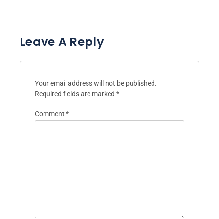
Leave A Reply
Your email address will not be published.
Required fields are marked
*
Comment
*