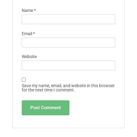
Name
*
Email
*
Website
Save my name, email, and website in this browser
for the next time I comment.