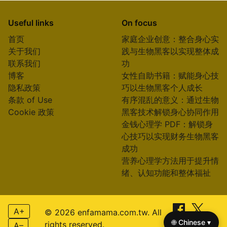
Useful links
On focus
首页
家庭企业创意：整合身心实
关于我们
践与生物黑客以实现整体成
联系我们
功
博客
女性自助书籍：赋能身心技
隐私政策
巧以生物黑客个人成长
条款 of Use
有序混乱的意义：通过生物
Cookie 政策
黑客技术解锁身心协同作用
金钱心理学 PDF：解锁身
心技巧以实现财务生物黑客
成功
营养心理学方法用于提升情
绪、认知功能和整体福祉
A+
© 2026 enfamama.com.tw. All
🌐 Chinese ▾
rights reserved.
A–