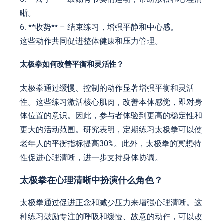
晰。
6. **收势** – 结束练习，增强平静和中心感。
这些动作共同促进整体健康和压力管理。
太极拳如何改善平衡和灵活性？
太极拳通过缓慢、控制的动作显著增强平衡和灵活
性。这些练习激活核心肌肉，改善本体感觉，即对身
体位置的意识。因此，参与者体验到更高的稳定性和
更大的活动范围。研究表明，定期练习太极拳可以使
老年人的平衡指标提高30%。此外，太极拳的冥想特
性促进心理清晰，进一步支持身体协调。
太极拳在心理清晰中扮演什么角色？
太极拳通过促进正念和减少压力来增强心理清晰。这
种练习鼓励专注的呼吸和缓慢、故意的动作，可以改