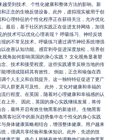
来越受到技术、个性化健康和整体方法的影响。新
识和正念的生物反馈设备。此外，虚拟现实被用于创
因和心理特征的个性化程序正在获得关注，允许优化
践。最后，基于社区的实践正在促进支持网络，加强
见的技术可以优化心理表现？ 呼吸练习、神经反馈
表现的不常见技术。呼吸练习通过调节神经系统增强
动以改善认知功能。感官剥夺促进深度放松，培养创
化视角如何影响英国的身心实践？ 文化视角显著塑
信念、技术和接受程度。这些实践通常反映当地的传
能增强或阻碍其有效性。 例如，正念和瑜伽在西
强调个人主义和自我提升。这一独特特征促进了更广
同人群更具可及性。 此外，文化对健康和幸福的
的流行程度。在英国，随着对心理健康和幸福感的认
在上升。 因此，英国的身心实践继续发展，将传
合，最终开启有效生物黑客的新途径。 生物黑客
物黑客社区中的新兴趋势集中在个性化的身心实践
术与身体健康策略相结合，增强整体健康。用户越来
系统，强调共享经验和集体知识。此外，先进的技
时健康监测，使个人能够有效地调整他们的生物黑客