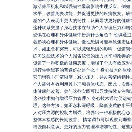
激活减压机制和增强韧性显著影响生理反应。例如
水平，改善免疫功能，并促进更快的疾病恢复。研
感的个人表现出更大的韧性，从而导致更好的健康
这种联系突显了身心技术在帮助个人管理压力和增
恐惧在心理和身体健康中扮演什么角色？ 恐惧通
著影响心理和身体健康。慢性恐惧可能导致焦虑症
术，如正念和冥想，可以减轻恐惧的影响，促进韧
练习这些技术的个人报告较低的压力水平和改善的
促进了一种积极的健康态度，增强了个人有效应对
进行生物黑客的普遍好处是什么？ 身心技术的生
它们增强心理清晰度，减少压力，并改善情绪韧性
个人能够有效利用其心理和身体状态。因此，实践
体健康的改善。参与这些实践可以导致持续专注和
这些技术如何增强压力管理？ 身心技术通过促进
理。这些方法，如正念和深呼吸，降低皮质醇水平
人对压力源的控制力增强，培养出一种积极的心态
整体幸福感的长期改善。 情绪调节可以观察到哪些
增强自我意识、更好的压力管理和增加韧性。这些