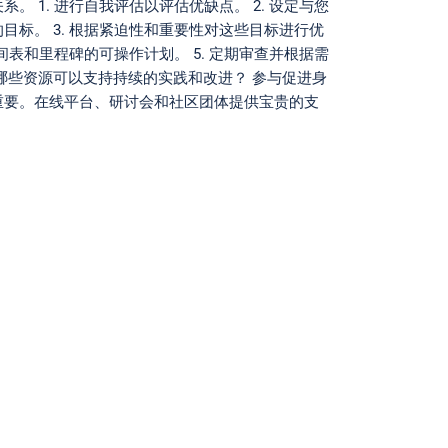
。 1. 进行自我评估以评估优缺点。 2. 设定与您
目标。 3. 根据紧迫性和重要性对这些目标进行优
时间表和里程碑的可操作计划。 5. 定期审查并根据需
哪些资源可以支持持续的实践和改进？ 参与促进身
重要。在线平台、研讨会和社区团体提供宝贵的支