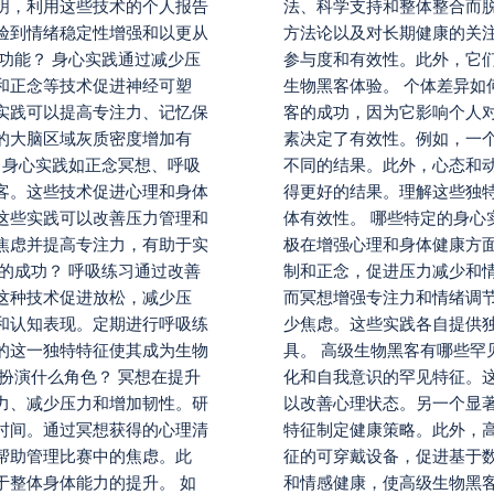
明，利用这些技术的个人报告
法、科学支持和整体整合而
验到情绪稳定性增强和以更从
方法论以及对长期健康的关
功能？ 身心实践通过减少压
参与度和有效性。此外，它
和正念等技术促进神经可塑
生物黑客体验。 个体差异如
实践可以提高专注力、记忆保
客的成功，因为它影响个人
的大脑区域灰质密度增加有
素决定了有效性。例如，一
 身心实践如正念冥想、呼吸
不同的结果。此外，心态和
客。这些技术促进心理和身体
得更好的结果。理解这些独
这些实践可以改善压力管理和
体有效性。 哪些特定的身心
焦虑并提高专注力，有助于实
极在增强心理和身体健康方
的成功？ 呼吸练习通过改善
制和正念，促进压力减少和
这种技术促进放松，减少压
而冥想增强专注力和情绪调节
和认知表现。定期进行呼吸练
少焦虑。这些实践各自提供
的这一独特特征使其成为生物
具。 高级生物黑客有哪些罕
扮演什么角色？ 冥想在提升
化和自我意识的罕见特征。
力、减少压力和增加韧性。研
以改善心理状态。另一个显著
时间。通过冥想获得的心理清
特征制定健康策略。此外，
帮助管理比赛中的焦虑。此
征的可穿戴设备，促进基于
于整体身体能力的提升。 如
和情感健康，使高级生物黑客