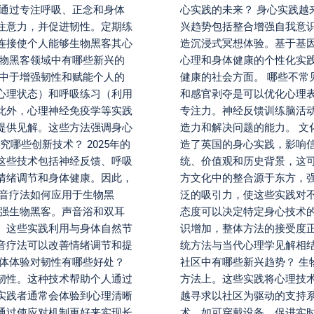
伽通过专注呼吸、正念和身体
心实践的未来？ 身心实践越
注意力，并促进韧性。定期练
兴趋势包括整合增强自我意
连接使个人能够生物黑客其心
造沉浸式冥想体验。基于基
生物黑客领域中有哪些新兴的
心理和身体健康的个性化实
集中于增强韧性和赋能个人的
健康的社会方面。 哪些不常
心理状态）和呼吸练习（利用
和感官剥夺是可以优化心理
此外，心理神经免疫学等实践
专注力。神经反馈训练脑活
提供见解。这些方法强调身心
造力和解决问题的能力。 文
究哪些创新技术？ 2025年的
造了英国的身心实践，影响
这些技术包括神经反馈、呼吸
统、价值观和历史背景，这可
情绪调节和身体健康。因此，
方文化中的整合源于东方，
声音疗法如何应用于生物黑
泛的吸引力，使这些实践对不
增强生物黑客。声音浴和双耳
态度可以决定特定身心技术
。这些实践利用与身体自然节
识增加，整体方法的接受度正
音疗法可以改善情绪调节和提
统方法与当代心理学见解相结
身体体验对韧性有哪些好处？
社区中有哪些新兴趋势？ 生
韧性。这种技术帮助个人通过
方法上。这些实践将心理技
实践者通常会体验到心理清晰
越寻求以社区为驱动的支持
通过使应对机制更好来实现长
术，如可穿戴设备，促进实