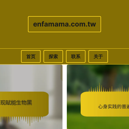
enfamama.com.tw
首页
探索
联系
关于