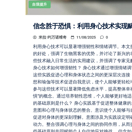
自我提升
信念胜于恐惧：利用身心技术实现
米拉·约万诺维奇
11/08/2025
0
利用身心技术可以显著增强韧性和情绪调节。本文
的好处，强调了生物黑客的优势，并讨论了新兴的
些技术融入日常生活的实用建议，并强调了专家见
身心技术如何增强韧性？ 身心技术通过增强情绪
这些实践促进心理和身体状态之间的更深层次连接
想和瑜伽等技术促进自我意识，使个人能够更轻松
参与这些技术可以显著降低焦虑水平，提高整体幸
惧”的概念。通过培养韧性思维，个人能够更好地适
的基础原则是什么？ 身心实践基于促进整体健康
意图和心理与身体状态的整合。意识使个人能够与
促进对身体的更深刻理解。意图涉及为实践设定明
动力。整合强调心理与身体之间的协同作用，从而
些基础原则共同赋能个人自信地应对挑战。 信念如