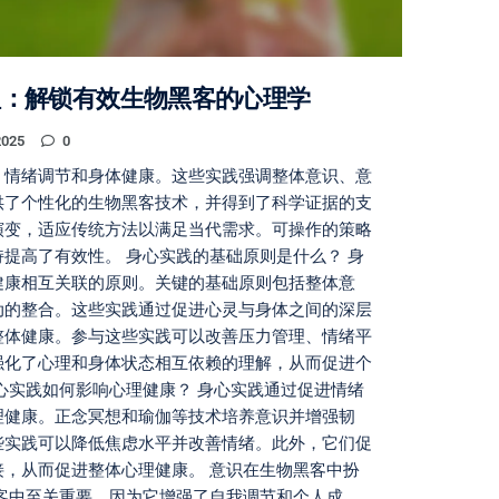
理：解锁有效生物黑客的心理学
2025
0
、情绪调节和身体健康。这些实践强调整体意识、意
供了个性化的生物黑客技术，并得到了科学证据的支
演变，适应传统方法以满足当代需求。可操作的策略
提高了有效性。 身心实践的基础原则是什么？ 身
健康相互关联的原则。关键的基础原则包括整体意
动的整合。这些实践通过促进心灵与身体之间的深层
整体健康。参与这些实践可以改善压力管理、情绪平
强化了心理和身体状态相互依赖的理解，从而促进个
心实践如何影响心理健康？ 身心实践通过促进情绪
理健康。正念冥想和瑜伽等技术培养意识并增强韧
些实践可以降低焦虑水平并改善情绪。此外，它们促
，从而促进整体心理健康。 意识在生物黑客中扮
客中至关重要，因为它增强了自我调节和个人成