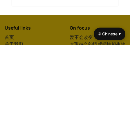
Useful links
On focus
🌐 Chinese ▾
首页
爱不会改变：利用身心实践
关于我们
实现持久的情感韧性和生物
联系我们
黑客
博客
初学者的冥想技巧：解锁正
隐私政策
念、减压和生物黑客潜力
条款 of Use
生活平衡咨询：通过生物黑
Cookie 政策
客技术解锁身心和谐
减压、增强专注力和情绪平
衡的冥想技巧
减压、提升能量和清晰度的
呼吸法
A+
© 2026 enfamama.com.tw. All