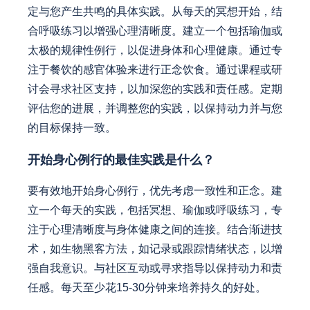
定与您产生共鸣的具体实践。从每天的冥想开始，结
合呼吸练习以增强心理清晰度。建立一个包括瑜伽或
太极的规律性例行，以促进身体和心理健康。通过专
注于餐饮的感官体验来进行正念饮食。通过课程或研
讨会寻求社区支持，以加深您的实践和责任感。定期
评估您的进展，并调整您的实践，以保持动力并与您
的目标保持一致。
开始身心例行的最佳实践是什么？
要有效地开始身心例行，优先考虑一致性和正念。建
立一个每天的实践，包括冥想、瑜伽或呼吸练习，专
注于心理清晰度与身体健康之间的连接。结合渐进技
术，如生物黑客方法，如记录或跟踪情绪状态，以增
强自我意识。与社区互动或寻求指导以保持动力和责
任感。每天至少花15-30分钟来培养持久的好处。