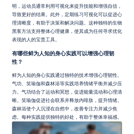
明，运动员通常利用可视化来提升技能和增强自信，
导致更好的结果。此外，定期练习可视化可以促进心
理清晰度，有助于决策和解决问题。这种独特的生物
黑客方法支持整体心理健康，使其成为任何寻求优化
表现的人的宝贵工具。
有哪些鲜为人知的身心实践可以增强心理韧
性？
鲜为人知的身心实践通过独特的技术增强心理韧性。
气功、笑瑜伽和森林浴等实践培养情绪平衡并减少压
力。气功结合了运动和冥想，促进能量流动和心理清
晰。笑瑜伽促进社会联系并释放内啡肽，提升情绪。
森林浴使个人沉浸在自然中，改善专注力并减少焦
虑。每种实践提供独特的好处，有助于整体幸福感。