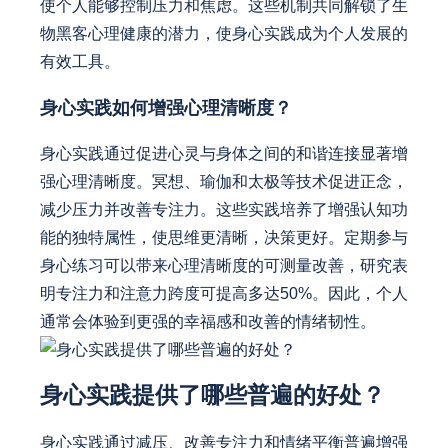
使个人能够控制压力和焦虑。这些机制共同解锁了生
物黑客心理健康的潜力，使身心实践成为个人发展的
有效工具。
身心实践如何增强心理清晰度？
身心实践通过促进心灵与身体之间的和谐连接显著增
强心理清晰度。冥想、瑜伽和太极等技术促进正念，
减少压力并改善专注力。这些实践培养了增强认知功
能的独特属性，使思维更清晰，决策更好。定期参与
身心练习可以带来心理清晰度的可测量改善，研究表
明专注力和注意力跨度可提高多达50%。因此，个人
通常会体验到更强的幸福感和改善的情绪韧性。
身心实践提供了哪些普遍的好处？
身心实践通过减压、改善专注力和情绪平衡普遍增强