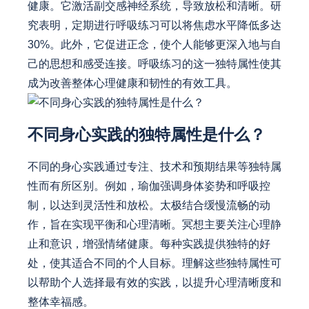
健康。它激活副交感神经系统，导致放松和清晰。研
究表明，定期进行呼吸练习可以将焦虑水平降低多达
30%。此外，它促进正念，使个人能够更深入地与自
己的思想和感受连接。呼吸练习的这一独特属性使其
成为改善整体心理健康和韧性的有效工具。
不同身心实践的独特属性是什么？
不同的身心实践通过专注、技术和预期结果等独特属
性而有所区别。例如，瑜伽强调身体姿势和呼吸控
制，以达到灵活性和放松。太极结合缓慢流畅的动
作，旨在实现平衡和心理清晰。冥想主要关注心理静
止和意识，增强情绪健康。每种实践提供独特的好
处，使其适合不同的个人目标。理解这些独特属性可
以帮助个人选择最有效的实践，以提升心理清晰度和
整体幸福感。