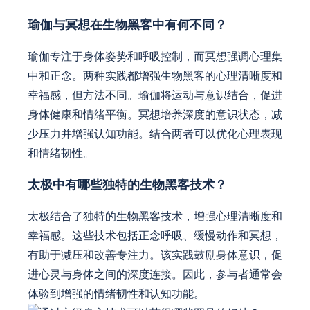
瑜伽与冥想在生物黑客中有何不同？
瑜伽专注于身体姿势和呼吸控制，而冥想强调心理集
中和正念。两种实践都增强生物黑客的心理清晰度和
幸福感，但方法不同。瑜伽将运动与意识结合，促进
身体健康和情绪平衡。冥想培养深度的意识状态，减
少压力并增强认知功能。结合两者可以优化心理表现
和情绪韧性。
太极中有哪些独特的生物黑客技术？
太极结合了独特的生物黑客技术，增强心理清晰度和
幸福感。这些技术包括正念呼吸、缓慢动作和冥想，
有助于减压和改善专注力。该实践鼓励身体意识，促
进心灵与身体之间的深度连接。因此，参与者通常会
体验到增强的情绪韧性和认知功能。