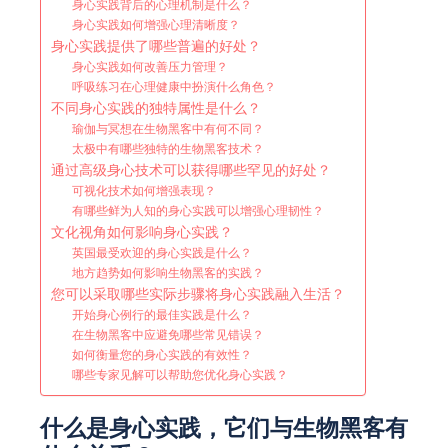
身心实践背后的心理机制是什么？
身心实践如何增强心理清晰度？
身心实践提供了哪些普遍的好处？
身心实践如何改善压力管理？
呼吸练习在心理健康中扮演什么角色？
不同身心实践的独特属性是什么？
瑜伽与冥想在生物黑客中有何不同？
太极中有哪些独特的生物黑客技术？
通过高级身心技术可以获得哪些罕见的好处？
可视化技术如何增强表现？
有哪些鲜为人知的身心实践可以增强心理韧性？
文化视角如何影响身心实践？
英国最受欢迎的身心实践是什么？
地方趋势如何影响生物黑客的实践？
您可以采取哪些实际步骤将身心实践融入生活？
开始身心例行的最佳实践是什么？
在生物黑客中应避免哪些常见错误？
如何衡量您的身心实践的有效性？
哪些专家见解可以帮助您优化身心实践？
什么是身心实践，它们与生物黑客有