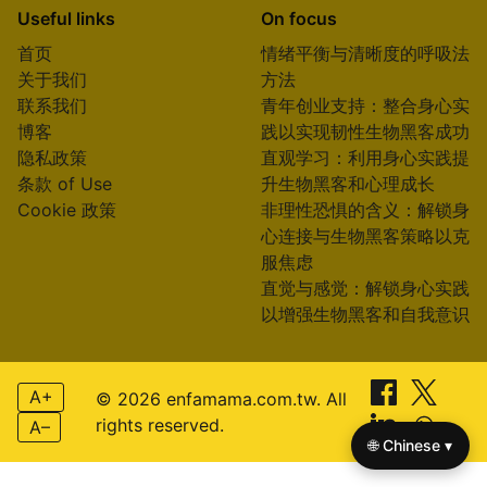
Useful links
On focus
首页
情绪平衡与清晰度的呼吸法
关于我们
方法
联系我们
青年创业支持：整合身心实
博客
践以实现韧性生物黑客成功
隐私政策
直观学习：利用身心实践提
条款 of Use
升生物黑客和心理成长
Cookie 政策
非理性恐惧的含义：解锁身
心连接与生物黑客策略以克
服焦虑
直觉与感觉：解锁身心实践
以增强生物黑客和自我意识
A+
© 2026 enfamama.com.tw. All
rights reserved.
A–
🌐 Chinese ▾