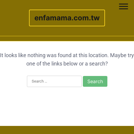
enfamama.com.tw
Skip to content
It looks like nothing was found at this location. Maybe try
one of the links below or a search?
Search for: